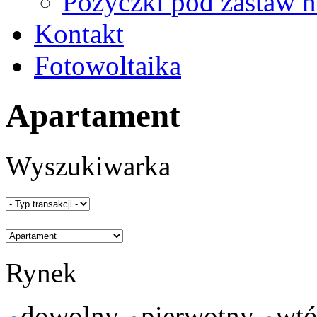
Pożyczki pod zastaw 
Kontakt
Fotowoltaika
Apartament
Wyszukiwarka
Rynek
dowolny
pierwotny
wtó